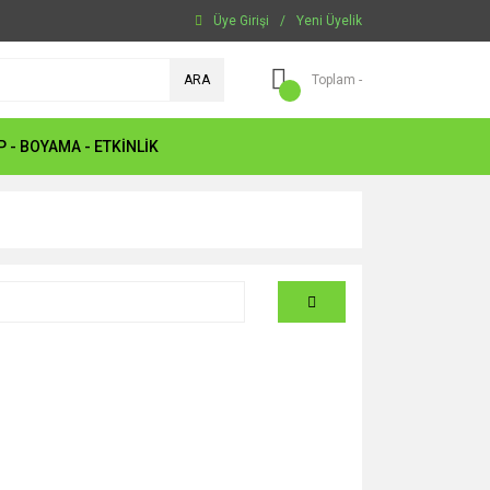
Üye Girişi
/
Yeni Üyelik
ARA
Toplam -
P - BOYAMA - ETKİNLİK