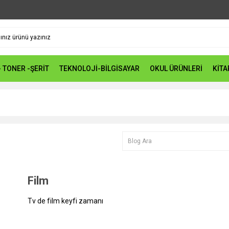
- TONER -ŞERİT
TEKNOLOJİ-BİLGİSAYAR
OKUL ÜRÜNLERİ
KİTA
Film
Tv de film keyfi zamanı