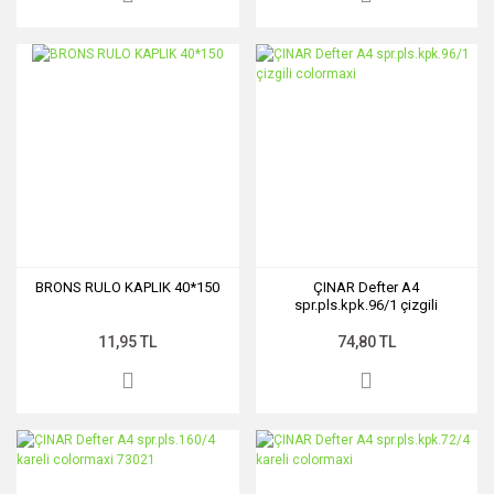
BRONS RULO KAPLIK 40*150
ÇINAR Defter A4
spr.pls.kpk.96/1 çizgili
colormaxi
11,95 TL
74,80 TL