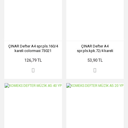
ÇINAR Defter A4 spr.pls.160/4
ÇINAR Defter A4
kareli colormaxi 73021
spr.pls.kpk.72/4 kareli
colormaxi
126,79 TL
53,90 TL