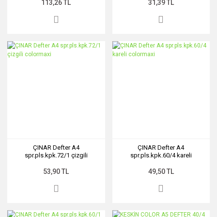
113,26 TL
31,39 TL
ÇINAR Defter A4
ÇINAR Defter A4
spr.pls.kpk.72/1 çizgili
spr.pls.kpk.60/4 kareli
colormaxi
colormaxi
53,90 TL
49,50 TL