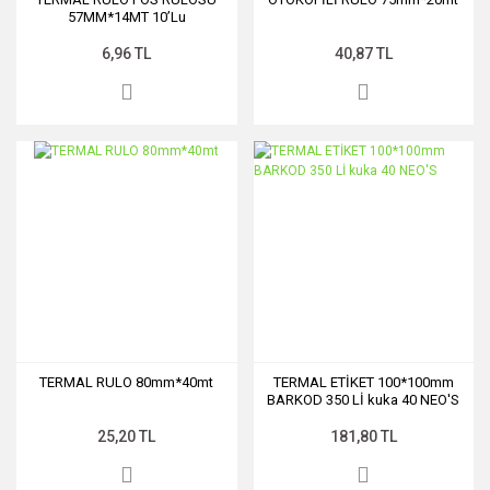
57MM*14MT 10’Lu
6,96 TL
40,87 TL
TERMAL RULO 80mm*40mt
TERMAL ETİKET 100*100mm
BARKOD 350 Lİ kuka 40 NEO'S
25,20 TL
181,80 TL