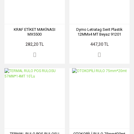
KRAF ETİKET MAKİNASI
Dymo Letratag Serit Plastik
MX5500
12MMx4 MT Beyaz 91201
282,20 TL
447,30 TL
TERMAL RULO POS RULOSU
OTOKOPİLİ RULO 75mm*20mt