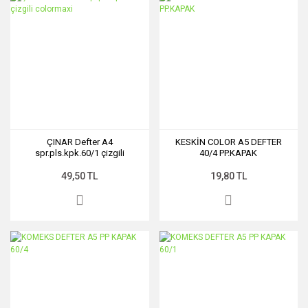
ÇINAR Defter A4
KESKİN COLOR A5 DEFTER
spr.pls.kpk.60/1 çizgili
40/4 PP.KAPAK
colormaxi
49,50 TL
19,80 TL