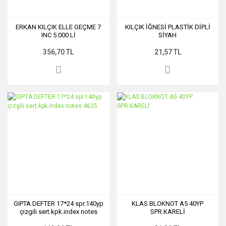
ERKAN KILÇIK ELLE GEÇME 7
KILÇIK İĞNESİ PLASTİK DİPLİ
INC 5.000 Lİ
SİYAH
356,70 TL
21,57 TL
GIPTA DEFTER 17*24 spr.140yp
KLAS BLOKNOT A5 40YP
çizgili sert.kpk.index notes
SPR.KARELİ
4625