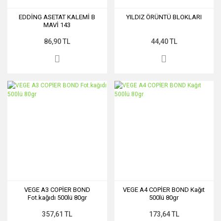
EDDİNG ASETAT KALEMİ B
YILDIZ ÖRÜNTÜ BLOKLARI
MAVİ 143
86,90 TL
44,40 TL
VEGE A3 COPİER BOND
VEGE A4 COPİER BOND Kağıt
Fot.kağıdı 500lü 80gr
500lü 80gr
357,61 TL
173,64 TL