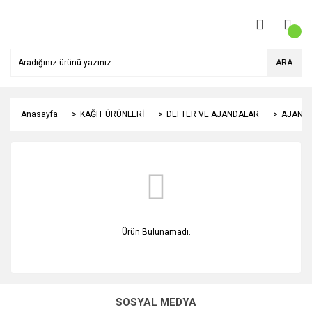
ARA
Anasayfa
KAĞIT ÜRÜNLERİ
DEFTER VE AJANDALAR
AJANDA
Ürün Bulunamadı.
SOSYAL MEDYA