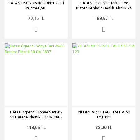
HATAS EKONOMİK GÖNYE SETİ
HATAS T CETVEL Mika Ince
26cm60/45
Bizote Minkale Baslik Akrilik 75
CM 1180
70,16 TL
189,97 TL
Hatas Ögrenci Gönye Seti 45-
YILDIZLAR CETVEL TAHTA 50
60 Derece Plastik 30 CM 0807
CM 123
118,05 TL
33,00 TL