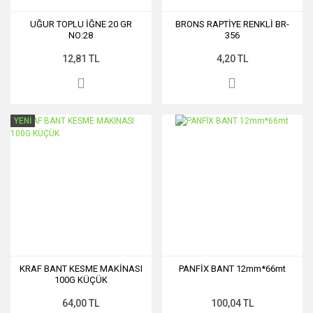
UĞUR TOPLU İĞNE 20 GR
BRONS RAPTİYE RENKLİ BR-
NO:28
356
12,81 TL
4,20 TL
YENİ
KRAF BANT KESME MAKİNASI
PANFİX BANT 12mm*66mt
100G KÜÇÜK
64,00 TL
100,04 TL