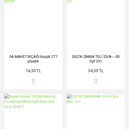
3A MAKET BIÇAĞI küçük 277
DELTA ZIMBA TELİ 23/8----50
plastik
Syf 251
14,30 TL
34,59 TL