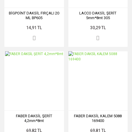
BİGPOİNT DAKSİL FIRÇALI 20
LACCO DAKSİL ŞERİT
ML BP605
5mm*8mt 305
14,91 TL
30,29 TL
FABER DAKSİL ŞERİT
FABER DAKSİL KALEM 5088
4,2mm*8mt
169400
69,82 TL
69,81 TL