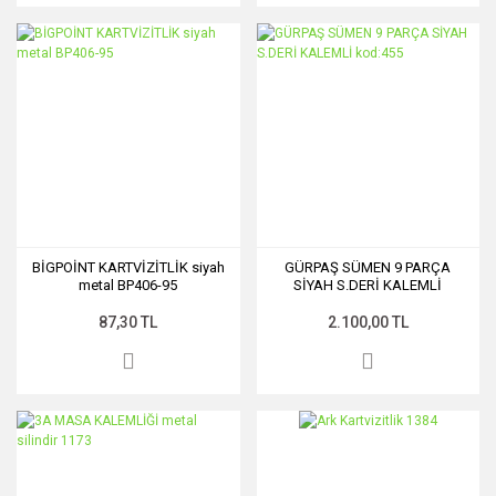
BİGPOİNT KARTVİZİTLİK siyah
GÜRPAŞ SÜMEN 9 PARÇA
metal BP406-95
SİYAH S.DERİ KALEMLİ
kod:455
87,30 TL
2.100,00 TL