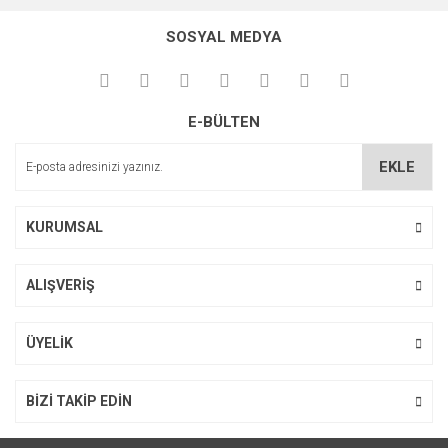
konularda yetersiz gördüğünüz noktaları öneri formunu
Bu ürüne ilk yorumu siz yapın!
kullanarak tarafımıza iletebilirsiniz.
SOSYAL MEDYA
Görüş ve önerileriniz için teşekkür ederiz.
Yorum Yaz
Ürün resmi kalitesiz, bozuk veya görüntülenemiyor.
E-BÜLTEN
Ürün açıklamasında eksik bilgiler bulunuyor.
Ürün bilgilerinde hatalar bulunuyor.
EKLE
Ürün fiyatı diğer sitelerden daha pahalı.
Bu ürüne benzer farklı alternatifler olmalı.
KURUMSAL
ALIŞVERİŞ
Gönder
ÜYELİK
BİZİ TAKİP EDİN