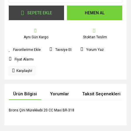
SEPETE EKLE
HEMEN AL
Aynı Gün Kargo
Stoktan Teslim
Tavsiye Et
Yorum Yaz
Fiyat Alarmı
Karşılaştır
Ürün Bilgisi
Yorumlar
Taksit Seçenekleri
Brons Çini Mürekkebi 20 CC Mavi BR-318
Bu ürünün fiyat bilgisi, resim, ürün açıklamalarında ve diğer