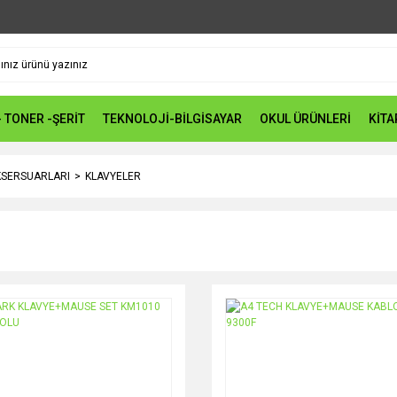
- TONER -ŞERİT
TEKNOLOJİ-BİLGİSAYAR
OKUL ÜRÜNLERİ
KİTA
KSERSUARLARI
KLAVYELER