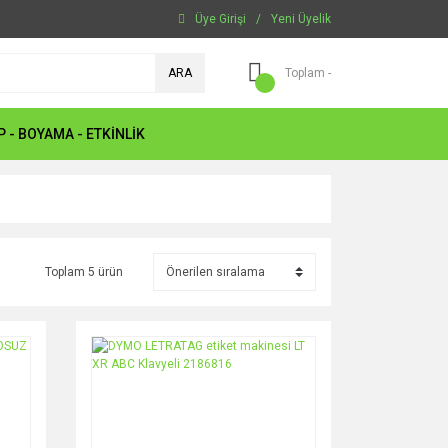
Üye Girişi
/
Yeni Üyelik
ARA
Toplam -
P - BOYAMA - ETKİNLİK
Toplam 5 ürün