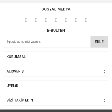
konularda yetersiz gördüğünüz noktaları öneri formunu
Bu ürüne ilk yorumu siz yapın!
kullanarak tarafımıza iletebilirsiniz.
SOSYAL MEDYA
Görüş ve önerileriniz için teşekkür ederiz.
Yorum Yaz
Ürün resmi kalitesiz, bozuk veya görüntülenemiyor.
E-BÜLTEN
Ürün açıklamasında eksik bilgiler bulunuyor.
Ürün bilgilerinde hatalar bulunuyor.
EKLE
Ürün fiyatı diğer sitelerden daha pahalı.
Bu ürüne benzer farklı alternatifler olmalı.
KURUMSAL
ALIŞVERİŞ
Gönder
ÜYELİK
BİZİ TAKİP EDİN