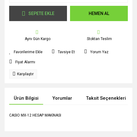
SEPETE EKLE
HEMEN AL
Aynı Gün Kargo
Stoktan Teslim
Tavsiye Et
Yorum Yaz
Fiyat Alarmı
Karşılaştır
Ürün Bilgisi
Yorumlar
Taksit Seçenekleri
CASIO MX-12 HESAP MAKİNASI
Bu ürünün fiyat bilgisi, resim, ürün açıklamalarında ve diğer