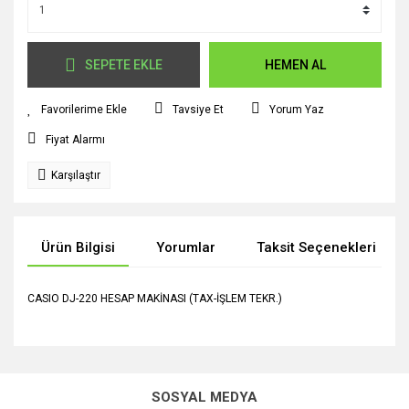
SEPETE EKLE
HEMEN AL
Tavsiye Et
Yorum Yaz
Fiyat Alarmı
Karşılaştır
Ürün Bilgisi
Yorumlar
Taksit Seçenekleri
CASIO DJ-220 HESAP MAKİNASI (TAX-İŞLEM TEKR.)
Bu ürünün fiyat bilgisi, resim, ürün açıklamalarında ve diğer
konularda yetersiz gördüğünüz noktaları öneri formunu
Bu ürüne ilk yorumu siz yapın!
kullanarak tarafımıza iletebilirsiniz.
SOSYAL MEDYA
Görüş ve önerileriniz için teşekkür ederiz.