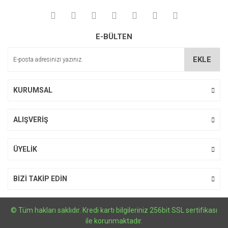
Yorum Yaz
Ürün resmi kalitesiz, bozuk veya görüntülenemiyor.
E-BÜLTEN
Ürün açıklamasında eksik bilgiler bulunuyor.
Ürün bilgilerinde hatalar bulunuyor.
EKLE
Ürün fiyatı diğer sitelerden daha pahalı.
Bu ürüne benzer farklı alternatifler olmalı.
KURUMSAL
ALIŞVERİŞ
Gönder
ÜYELİK
BİZİ TAKİP EDİN
© Tüm hakları saklıdır. Kredi kartı bilgileriniz 256bit SSL sertifikası
ile korunmaktadır.