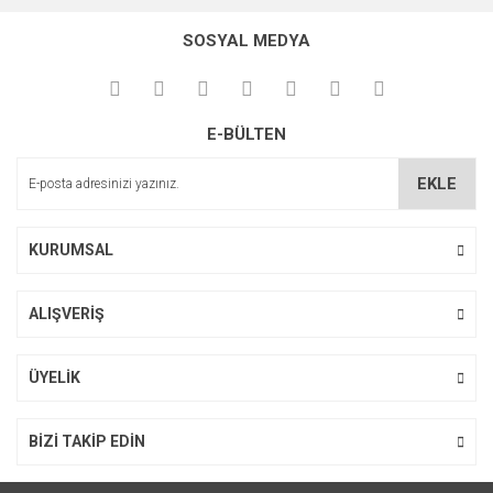
konularda yetersiz gördüğünüz noktaları öneri formunu
Bu ürüne ilk yorumu siz yapın!
kullanarak tarafımıza iletebilirsiniz.
SOSYAL MEDYA
Görüş ve önerileriniz için teşekkür ederiz.
Yorum Yaz
Ürün resmi kalitesiz, bozuk veya görüntülenemiyor.
E-BÜLTEN
Ürün açıklamasında eksik bilgiler bulunuyor.
Ürün bilgilerinde hatalar bulunuyor.
EKLE
Ürün fiyatı diğer sitelerden daha pahalı.
Bu ürüne benzer farklı alternatifler olmalı.
KURUMSAL
ALIŞVERİŞ
Gönder
ÜYELİK
BİZİ TAKİP EDİN