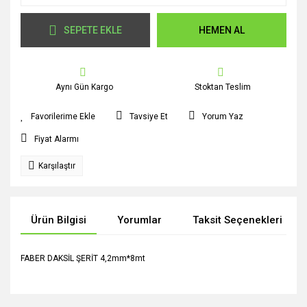
SEPETE EKLE
HEMEN AL
Aynı Gün Kargo
Stoktan Teslim
Tavsiye Et
Yorum Yaz
Fiyat Alarmı
Karşılaştır
Ürün Bilgisi
Yorumlar
Taksit Seçenekleri
FABER DAKSİL ŞERİT 4,2mm*8mt
Bu ürünün fiyat bilgisi, resim, ürün açıklamalarında ve diğer