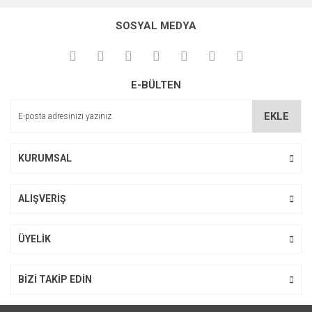
konularda yetersiz gördüğünüz noktaları öneri formunu
Bu ürüne ilk yorumu siz yapın!
kullanarak tarafımıza iletebilirsiniz.
SOSYAL MEDYA
Görüş ve önerileriniz için teşekkür ederiz.
Yorum Yaz
Ürün resmi kalitesiz, bozuk veya görüntülenemiyor.
E-BÜLTEN
Ürün açıklamasında eksik bilgiler bulunuyor.
Ürün bilgilerinde hatalar bulunuyor.
EKLE
Ürün fiyatı diğer sitelerden daha pahalı.
Bu ürüne benzer farklı alternatifler olmalı.
KURUMSAL
ALIŞVERİŞ
Gönder
ÜYELİK
BİZİ TAKİP EDİN