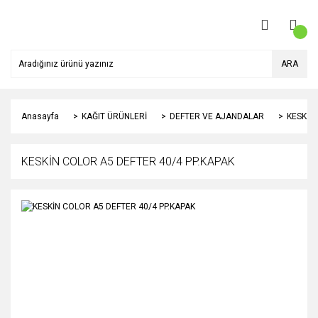
ARA
Anasayfa
KAĞIT ÜRÜNLERİ
DEFTER VE AJANDALAR
KESKİN
KESKİN COLOR A5 DEFTER 40/4 PP.KAPAK