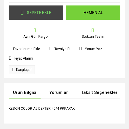
SEPETE EKLE
HEMEN AL
Aynı Gün Kargo
Stoktan Teslim
Tavsiye Et
Yorum Yaz
Fiyat Alarmı
Karşılaştır
Ürün Bilgisi
Yorumlar
Taksit Seçenekleri
KESKİN COLOR A5 DEFTER 40/4 PP.KAPAK
Bu ürünün fiyat bilgisi, resim, ürün açıklamalarında ve diğer