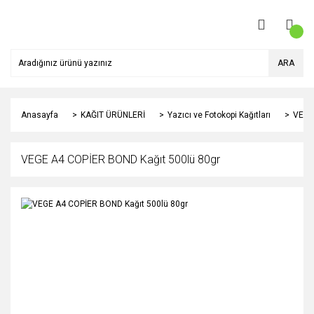
ARA
Anasayfa
KAĞIT ÜRÜNLERİ
Yazıcı ve Fotokopi Kağıtları
VEGE
VEGE A4 COPİER BOND Kağıt 500lü 80gr