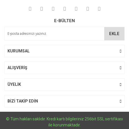
Yorum Yaz
Ürün resmi kalitesiz, bozuk veya görüntülenemiyor.
E-BÜLTEN
Ürün açıklamasında eksik bilgiler bulunuyor.
Ürün bilgilerinde hatalar bulunuyor.
EKLE
Ürün fiyatı diğer sitelerden daha pahalı.
Bu ürüne benzer farklı alternatifler olmalı.
KURUMSAL
ALIŞVERİŞ
Gönder
ÜYELİK
BİZİ TAKİP EDİN
© Tüm hakları saklıdır. Kredi kartı bilgileriniz 256bit SSL sertifikası
ile korunmaktadır.