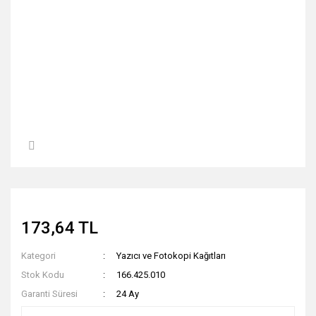
173,64 TL
Kategori
Yazıcı ve Fotokopi Kağıtları
Stok Kodu
166.425.010
Garanti Süresi
24 Ay