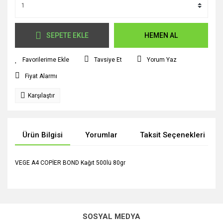
SEPETE EKLE
HEMEN AL
Tavsiye Et
Yorum Yaz
Fiyat Alarmı
Karşılaştır
Ürün Bilgisi
Yorumlar
Taksit Seçenekleri
VEGE A4 COPİER BOND Kağıt 500lü 80gr
Bu ürünün fiyat bilgisi, resim, ürün açıklamalarında ve diğer
konularda yetersiz gördüğünüz noktaları öneri formunu
Bu ürüne ilk yorumu siz yapın!
kullanarak tarafımıza iletebilirsiniz.
SOSYAL MEDYA
Görüş ve önerileriniz için teşekkür ederiz.