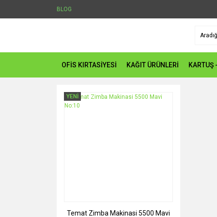
BLOG
OFİS KIRTASİYESİ
KAĞIT ÜRÜNLERİ
KARTUŞ 
YENİ
Temat Zimba Makinasi 5500 Mavi