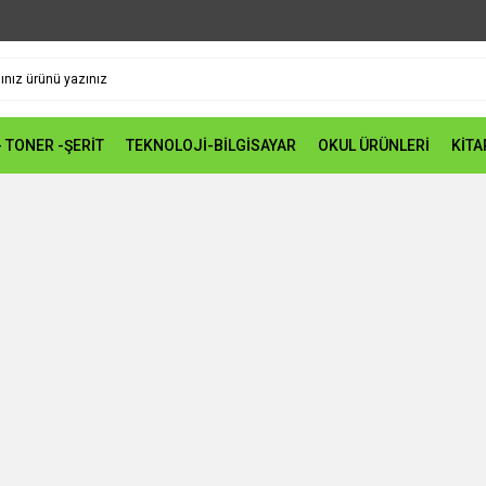
- TONER -ŞERİT
TEKNOLOJİ-BİLGİSAYAR
OKUL ÜRÜNLERİ
KİTA