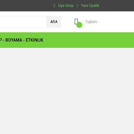
Üye Girişi
/
Yeni Üyelik
ARA
Toplam -
P - BOYAMA - ETKİNLİK