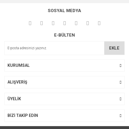
konularda yetersiz gördüğünüz noktaları öneri formunu
Bu ürüne ilk yorumu siz yapın!
kullanarak tarafımıza iletebilirsiniz.
SOSYAL MEDYA
Görüş ve önerileriniz için teşekkür ederiz.
Yorum Yaz
Ürün resmi kalitesiz, bozuk veya görüntülenemiyor.
E-BÜLTEN
Ürün açıklamasında eksik bilgiler bulunuyor.
Ürün bilgilerinde hatalar bulunuyor.
EKLE
Ürün fiyatı diğer sitelerden daha pahalı.
Bu ürüne benzer farklı alternatifler olmalı.
KURUMSAL
ALIŞVERİŞ
Gönder
ÜYELİK
BİZİ TAKİP EDİN