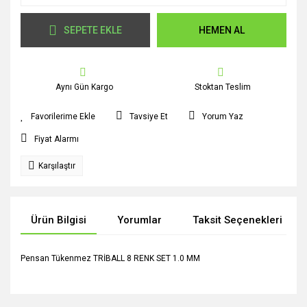
SEPETE EKLE
HEMEN AL
Aynı Gün Kargo
Stoktan Teslim
Tavsiye Et
Yorum Yaz
Fiyat Alarmı
Karşılaştır
Ürün Bilgisi
Yorumlar
Taksit Seçenekleri
Pensan Tükenmez TRİBALL 8 RENK SET 1.0 MM
Bu ürünün fiyat bilgisi, resim, ürün açıklamalarında ve diğer