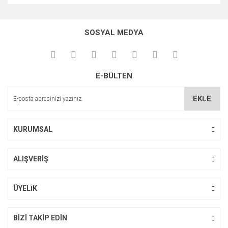
Bu ürünün fiyat bilgisi, resim, ürün açıklamalarında ve diğer
konularda yetersiz gördüğünüz noktaları öneri formunu
Bu ürüne ilk yorumu siz yapın!
kullanarak tarafımıza iletebilirsiniz.
SOSYAL MEDYA
Görüş ve önerileriniz için teşekkür ederiz.
Yorum Yaz
Ürün resmi kalitesiz, bozuk veya görüntülenemiyor.
E-BÜLTEN
Ürün açıklamasında eksik bilgiler bulunuyor.
Ürün bilgilerinde hatalar bulunuyor.
EKLE
Ürün fiyatı diğer sitelerden daha pahalı.
Bu ürüne benzer farklı alternatifler olmalı.
KURUMSAL
ALIŞVERİŞ
Gönder
ÜYELİK
BİZİ TAKİP EDİN