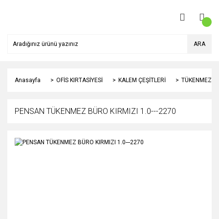
ARA
Anasayfa
OFİS KIRTASİYESİ
KALEM ÇEŞİTLERİ
TÜKENMEZ K
PENSAN TÜKENMEZ BÜRO KIRMIZI 1.0---2270