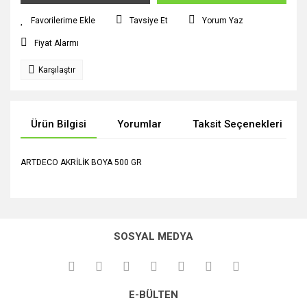
Tavsiye Et
Yorum Yaz
Fiyat Alarmı
Karşılaştır
Ürün Bilgisi
Yorumlar
Taksit Seçenekleri
ARTDECO AKRİLİK BOYA 500 GR
Bu ürünün fiyat bilgisi, resim, ürün açıklamalarında ve diğer
konularda yetersiz gördüğünüz noktaları öneri formunu
Bu ürüne ilk yorumu siz yapın!
kullanarak tarafımıza iletebilirsiniz.
SOSYAL MEDYA
Görüş ve önerileriniz için teşekkür ederiz.
Yorum Yaz
Ürün resmi kalitesiz, bozuk veya görüntülenemiyor.
E-BÜLTEN
Ürün açıklamasında eksik bilgiler bulunuyor.