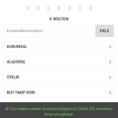
Yorum Yaz
Ürün resmi kalitesiz, bozuk veya görüntülenemiyor.
E-BÜLTEN
Ürün açıklamasında eksik bilgiler bulunuyor.
Ürün bilgilerinde hatalar bulunuyor.
EKLE
Ürün fiyatı diğer sitelerden daha pahalı.
Bu ürüne benzer farklı alternatifler olmalı.
KURUMSAL
ALIŞVERİŞ
Gönder
ÜYELİK
BİZİ TAKİP EDİN
© Tüm hakları saklıdır. Kredi kartı bilgileriniz 256bit SSL sertifikası
ile korunmaktadır.