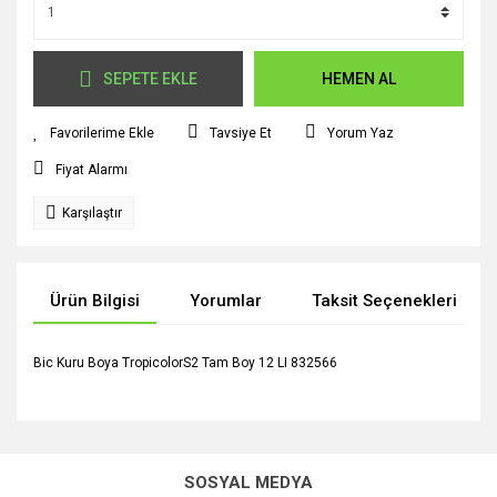
SEPETE EKLE
HEMEN AL
Tavsiye Et
Yorum Yaz
Fiyat Alarmı
Karşılaştır
Ürün Bilgisi
Yorumlar
Taksit Seçenekleri
Bic Kuru Boya TropicolorS2 Tam Boy 12 LI 832566
Bu ürünün fiyat bilgisi, resim, ürün açıklamalarında ve diğer
konularda yetersiz gördüğünüz noktaları öneri formunu
Bu ürüne ilk yorumu siz yapın!
kullanarak tarafımıza iletebilirsiniz.
SOSYAL MEDYA
Görüş ve önerileriniz için teşekkür ederiz.