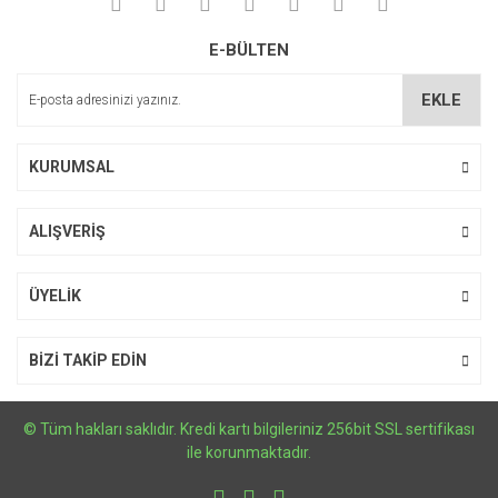
Yorum Yaz
Ürün resmi kalitesiz, bozuk veya görüntülenemiyor.
E-BÜLTEN
Ürün açıklamasında eksik bilgiler bulunuyor.
Ürün bilgilerinde hatalar bulunuyor.
EKLE
Ürün fiyatı diğer sitelerden daha pahalı.
Bu ürüne benzer farklı alternatifler olmalı.
KURUMSAL
ALIŞVERİŞ
Gönder
ÜYELİK
BİZİ TAKİP EDİN
© Tüm hakları saklıdır. Kredi kartı bilgileriniz 256bit SSL sertifikası
ile korunmaktadır.