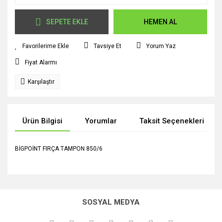
SEPETE EKLE
HEMEN AL
Tavsiye Et
Yorum Yaz
Fiyat Alarmı
Karşılaştır
Ürün Bilgisi
Yorumlar
Taksit Seçenekleri
BİGPOİNT FIRÇA TAMPON 850/6
Bu ürünün fiyat bilgisi, resim, ürün açıklamalarında ve diğer
konularda yetersiz gördüğünüz noktaları öneri formunu
Bu ürüne ilk yorumu siz yapın!
kullanarak tarafımıza iletebilirsiniz.
SOSYAL MEDYA
Görüş ve önerileriniz için teşekkür ederiz.