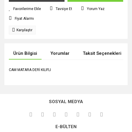
Tavsiye Et
Yorum Yaz
Fiyat Alarmı
Karşılaştır
Ürün Bilgisi
Yorumlar
Taksit Seçenekleri
CAM MATARA DERİ KILIFLI
Bu ürünün fiyat bilgisi, resim, ürün açıklamalarında ve diğer
konularda yetersiz gördüğünüz noktaları öneri formunu
Bu ürüne ilk yorumu siz yapın!
kullanarak tarafımıza iletebilirsiniz.
SOSYAL MEDYA
Görüş ve önerileriniz için teşekkür ederiz.
Yorum Yaz
Ürün resmi kalitesiz, bozuk veya görüntülenemiyor.
E-BÜLTEN
Ürün açıklamasında eksik bilgiler bulunuyor.