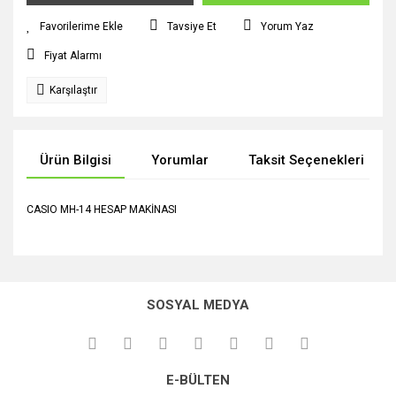
Tavsiye Et
Yorum Yaz
Fiyat Alarmı
Karşılaştır
Ürün Bilgisi
Yorumlar
Taksit Seçenekleri
CASIO MH-14 HESAP MAKİNASI
Bu ürünün fiyat bilgisi, resim, ürün açıklamalarında ve diğer
konularda yetersiz gördüğünüz noktaları öneri formunu
Bu ürüne ilk yorumu siz yapın!
kullanarak tarafımıza iletebilirsiniz.
SOSYAL MEDYA
Görüş ve önerileriniz için teşekkür ederiz.
Yorum Yaz
Ürün resmi kalitesiz, bozuk veya görüntülenemiyor.
E-BÜLTEN
Ürün açıklamasında eksik bilgiler bulunuyor.