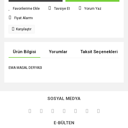
Tavsiye Et
Yorum Yaz
Fiyat Alarmı
Karşılaştır
Ürün Bilgisi
Yorumlar
Taksit Seçenekleri
EMA MASAL DERYASI
Bu ürünün fiyat bilgisi, resim, ürün açıklamalarında ve diğer
konularda yetersiz gördüğünüz noktaları öneri formunu
Bu ürüne ilk yorumu siz yapın!
kullanarak tarafımıza iletebilirsiniz.
SOSYAL MEDYA
Görüş ve önerileriniz için teşekkür ederiz.
Yorum Yaz
Ürün resmi kalitesiz, bozuk veya görüntülenemiyor.
E-BÜLTEN
Ürün açıklamasında eksik bilgiler bulunuyor.