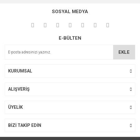
konularda yetersiz gördüğünüz noktaları öneri formunu
Bu ürüne ilk yorumu siz yapın!
kullanarak tarafımıza iletebilirsiniz.
SOSYAL MEDYA
Görüş ve önerileriniz için teşekkür ederiz.
Yorum Yaz
Ürün resmi kalitesiz, bozuk veya görüntülenemiyor.
E-BÜLTEN
Ürün açıklamasında eksik bilgiler bulunuyor.
Ürün bilgilerinde hatalar bulunuyor.
EKLE
Ürün fiyatı diğer sitelerden daha pahalı.
Bu ürüne benzer farklı alternatifler olmalı.
KURUMSAL
ALIŞVERİŞ
Gönder
ÜYELİK
BİZİ TAKİP EDİN