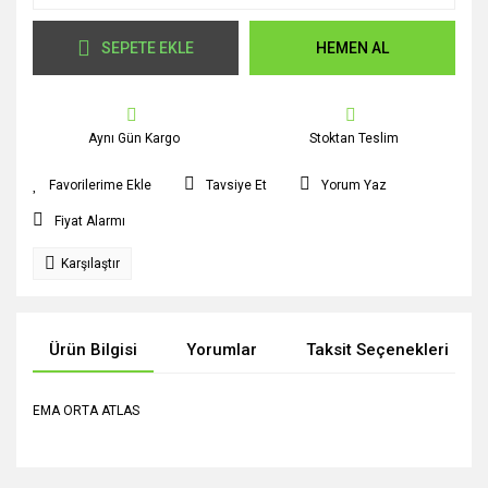
SEPETE EKLE
HEMEN AL
Aynı Gün Kargo
Stoktan Teslim
Tavsiye Et
Yorum Yaz
Fiyat Alarmı
Karşılaştır
Ürün Bilgisi
Yorumlar
Taksit Seçenekleri
EMA ORTA ATLAS
Bu ürünün fiyat bilgisi, resim, ürün açıklamalarında ve diğer