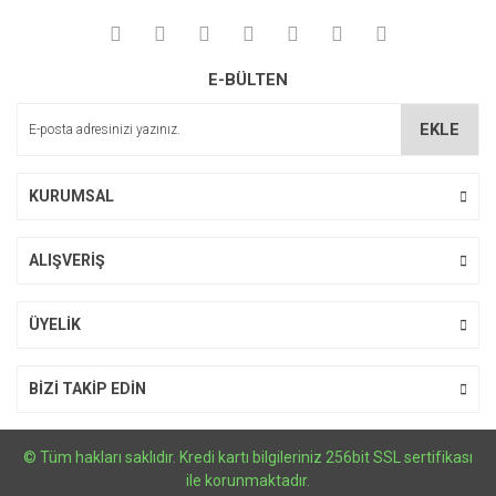
Yorum Yaz
Ürün resmi kalitesiz, bozuk veya görüntülenemiyor.
E-BÜLTEN
Ürün açıklamasında eksik bilgiler bulunuyor.
Ürün bilgilerinde hatalar bulunuyor.
EKLE
Ürün fiyatı diğer sitelerden daha pahalı.
Bu ürüne benzer farklı alternatifler olmalı.
KURUMSAL
ALIŞVERİŞ
Gönder
ÜYELİK
BİZİ TAKİP EDİN
© Tüm hakları saklıdır. Kredi kartı bilgileriniz 256bit SSL sertifikası
ile korunmaktadır.