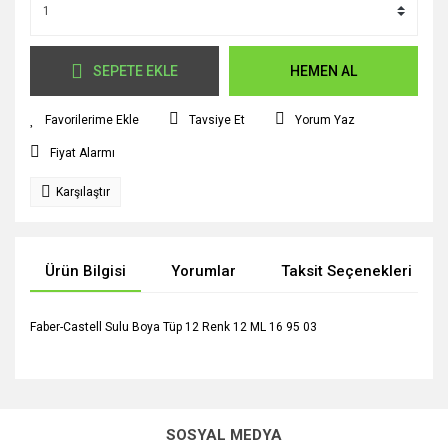
SEPETE EKLE
HEMEN AL
Tavsiye Et
Yorum Yaz
Fiyat Alarmı
Karşılaştır
Ürün Bilgisi
Yorumlar
Taksit Seçenekleri
Faber-Castell Sulu Boya Tüp 12 Renk 12 ML 16 95 03
Bu ürünün fiyat bilgisi, resim, ürün açıklamalarında ve diğer
konularda yetersiz gördüğünüz noktaları öneri formunu
Bu ürüne ilk yorumu siz yapın!
kullanarak tarafımıza iletebilirsiniz.
SOSYAL MEDYA
Görüş ve önerileriniz için teşekkür ederiz.