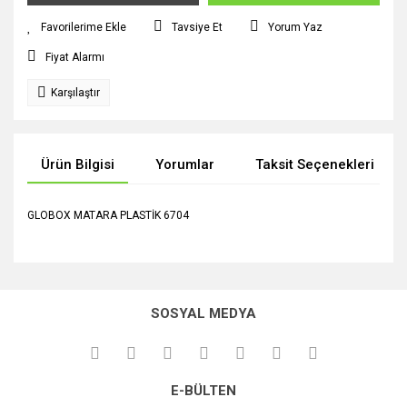
Tavsiye Et
Yorum Yaz
Fiyat Alarmı
Karşılaştır
Ürün Bilgisi
Yorumlar
Taksit Seçenekleri
GLOBOX MATARA PLASTİK 6704
Bu ürünün fiyat bilgisi, resim, ürün açıklamalarında ve diğer
konularda yetersiz gördüğünüz noktaları öneri formunu
Bu ürüne ilk yorumu siz yapın!
kullanarak tarafımıza iletebilirsiniz.
SOSYAL MEDYA
Görüş ve önerileriniz için teşekkür ederiz.
Yorum Yaz
Ürün resmi kalitesiz, bozuk veya görüntülenemiyor.
E-BÜLTEN
Ürün açıklamasında eksik bilgiler bulunuyor.