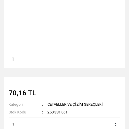
70,16 TL
Kategori
CETVELLER VE ÇİZİM GEREÇLERİ
Stok Kodu
250.381.061