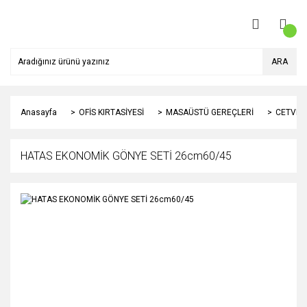
ARA
Anasayfa
OFİS KIRTASİYESİ
MASAÜSTÜ GEREÇLERİ
CETVELL
HATAS EKONOMİK GÖNYE SETİ 26cm60/45