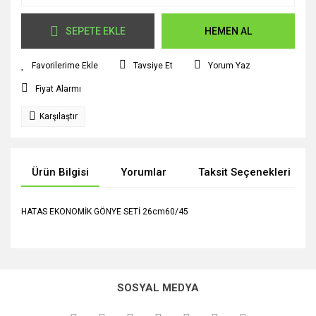
SEPETE EKLE
HEMEN AL
Tavsiye Et
Yorum Yaz
Fiyat Alarmı
Karşılaştır
Ürün Bilgisi
Yorumlar
Taksit Seçenekleri
HATAS EKONOMİK GÖNYE SETİ 26cm60/45
Bu ürünün fiyat bilgisi, resim, ürün açıklamalarında ve diğer
konularda yetersiz gördüğünüz noktaları öneri formunu
Bu ürüne ilk yorumu siz yapın!
kullanarak tarafımıza iletebilirsiniz.
SOSYAL MEDYA
Görüş ve önerileriniz için teşekkür ederiz.