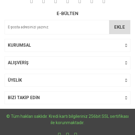
Yorum Yaz
Ürün resmi kalitesiz, bozuk veya görüntülenemiyor.
E-BÜLTEN
Ürün açıklamasında eksik bilgiler bulunuyor.
Ürün bilgilerinde hatalar bulunuyor.
EKLE
Ürün fiyatı diğer sitelerden daha pahalı.
Bu ürüne benzer farklı alternatifler olmalı.
KURUMSAL
ALIŞVERİŞ
Gönder
ÜYELİK
BİZİ TAKİP EDİN
© Tüm hakları saklıdır. Kredi kartı bilgileriniz 256bit SSL sertifikası
ile korunmaktadır.