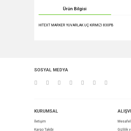
Ürün Bilgisi
HITEXT MARKER YUVARLAK UÇ KIRMIZI 830PB
Bu ürünün fiyat bilgisi, resim, ürün açıklamalarında v
Görüş ve önerileriniz için teşekkür ederiz.
Ürün resmi kalitesiz, bozuk veya görüntülenemiyo
SOSYAL MEDYA
Ürün açıklamasında eksik bilgiler bulunuyor.
Ürün bilgilerinde hatalar bulunuyor.
Ürün fiyatı diğer sitelerden daha pahalı.
Bu ürüne benzer farklı alternatifler olmalı.
KURUMSAL
ALIŞV
İletişim
Mesafel
Kargo Takibi
Gizlilik 