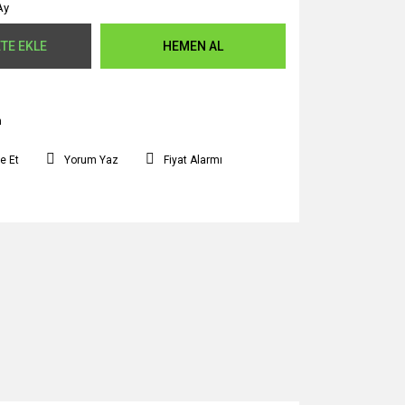
Ay
TE EKLE
HEMEN AL
m
e Et
Yorum Yaz
Fiyat Alarmı