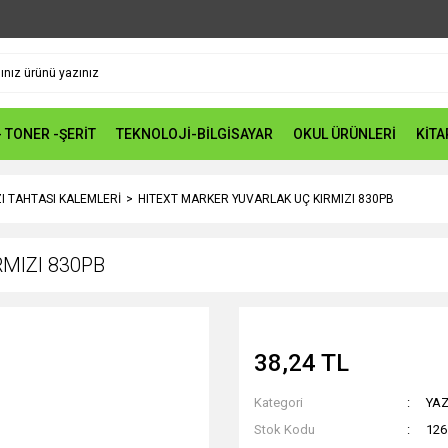
- TONER -ŞERİT
TEKNOLOJİ-BİLGİSAYAR
OKUL ÜRÜNLERİ
KİTA
I TAHTASI KALEMLERİ
HITEXT MARKER YUVARLAK UÇ KIRMIZI 830PB
MIZI 830PB
38,24 TL
Kategori
YAZ
Stok Kodu
126