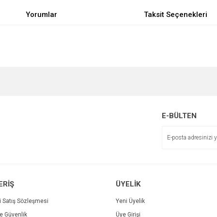
Yorumlar
Taksit Seçenekleri
e diğer konularda yetersiz gördüğünüz noktaları öneri formunu kullanarak tarafımı
Bu ürüne ilk yorumu siz yapın!
r.
Yorum Yaz
E-BÜLTEN
ERİŞ
ÜYELİK
i Satış Sözleşmesi
Yeni Üyelik
ve Güvenlik
Üye Girişi