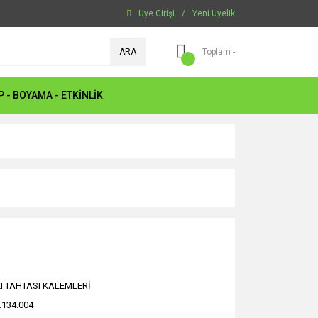
Üye Girişi
/
Yeni Üyelik
ARA
Toplam -
P - BOYAMA - ETKİNLİK
I TAHTASI KALEMLERİ
.134.004