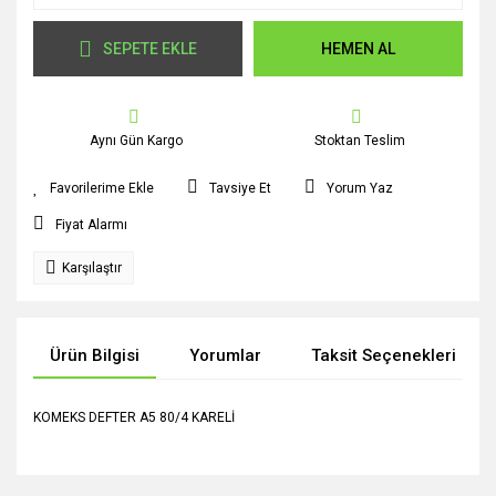
SEPETE EKLE
HEMEN AL
Aynı Gün Kargo
Stoktan Teslim
Tavsiye Et
Yorum Yaz
Fiyat Alarmı
Karşılaştır
Ürün Bilgisi
Yorumlar
Taksit Seçenekleri
KOMEKS DEFTER A5 80/4 KARELİ
Bu ürünün fiyat bilgisi, resim, ürün açıklamalarında ve diğer