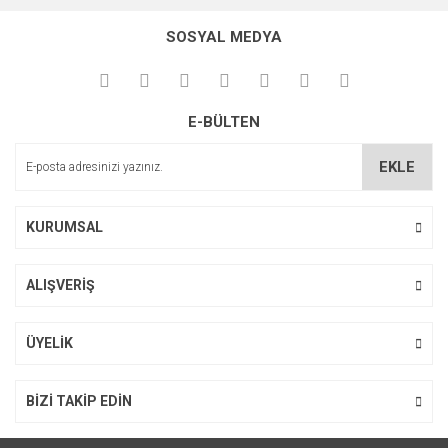
konularda yetersiz gördüğünüz noktaları öneri formunu
Bu ürüne ilk yorumu siz yapın!
kullanarak tarafımıza iletebilirsiniz.
SOSYAL MEDYA
Görüş ve önerileriniz için teşekkür ederiz.
Yorum Yaz
Ürün resmi kalitesiz, bozuk veya görüntülenemiyor.
E-BÜLTEN
Ürün açıklamasında eksik bilgiler bulunuyor.
Ürün bilgilerinde hatalar bulunuyor.
EKLE
Ürün fiyatı diğer sitelerden daha pahalı.
Bu ürüne benzer farklı alternatifler olmalı.
KURUMSAL
ALIŞVERİŞ
Gönder
ÜYELİK
BİZİ TAKİP EDİN