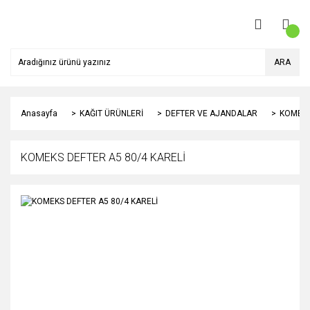
ARA
Anasayfa
KAĞIT ÜRÜNLERİ
DEFTER VE AJANDALAR
KOMEKS
KOMEKS DEFTER A5 80/4 KARELİ