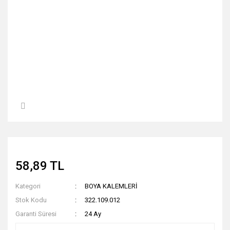
58,89 TL
Kategori
BOYA KALEMLERİ
Stok Kodu
322.109.012
Garanti Süresi
24 Ay