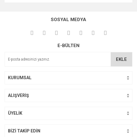
Bu ürünün fiyat bilgisi, resim, ürün açıklamalarında ve diğer
konularda yetersiz gördüğünüz noktaları öneri formunu
Bu ürüne ilk yorumu siz yapın!
kullanarak tarafımıza iletebilirsiniz.
SOSYAL MEDYA
Görüş ve önerileriniz için teşekkür ederiz.
Yorum Yaz
Ürün resmi kalitesiz, bozuk veya görüntülenemiyor.
E-BÜLTEN
Ürün açıklamasında eksik bilgiler bulunuyor.
Ürün bilgilerinde hatalar bulunuyor.
EKLE
Ürün fiyatı diğer sitelerden daha pahalı.
Bu ürüne benzer farklı alternatifler olmalı.
KURUMSAL
ALIŞVERİŞ
Gönder
ÜYELİK
BİZİ TAKİP EDİN