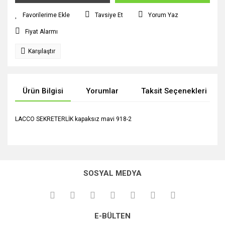
Tavsiye Et
Yorum Yaz
Fiyat Alarmı
Karşılaştır
Ürün Bilgisi
Yorumlar
Taksit Seçenekleri
LACCO SEKRETERLİK kapaksız mavi 918-2
Bu ürünün fiyat bilgisi, resim, ürün açıklamalarında ve diğer
konularda yetersiz gördüğünüz noktaları öneri formunu
Bu ürüne ilk yorumu siz yapın!
kullanarak tarafımıza iletebilirsiniz.
SOSYAL MEDYA
Görüş ve önerileriniz için teşekkür ederiz.
Yorum Yaz
Ürün resmi kalitesiz, bozuk veya görüntülenemiyor.
E-BÜLTEN
Ürün açıklamasında eksik bilgiler bulunuyor.