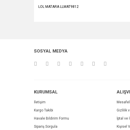
LOL MATARA LLMAT9812
Bu ürünün fiyat bilgisi, resim, ürün açıklamalarında v
Görüş ve önerileriniz için teşekkür ederiz.
Ürün resmi kalitesiz, bozuk veya görüntülenemiyo
SOSYAL MEDYA
Ürün açıklamasında eksik bilgiler bulunuyor.
Ürün bilgilerinde hatalar bulunuyor.
Ürün fiyatı diğer sitelerden daha pahalı.
Bu ürüne benzer farklı alternatifler olmalı.
KURUMSAL
ALIŞV
İletişim
Mesafel
Kargo Takibi
Gizlilik 
Havale Bildirim Formu
İptal ve 
Sipariş Sorgula
Kişisel V