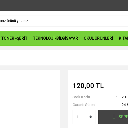
- TONER -ŞERİT
TEKNOLOJİ-BİLGİSAYAR
OKUL ÜRÜNLERİ
KİTA
120,00 TL
Stok Kodu
201
Garanti Süresi
24 
SEPE