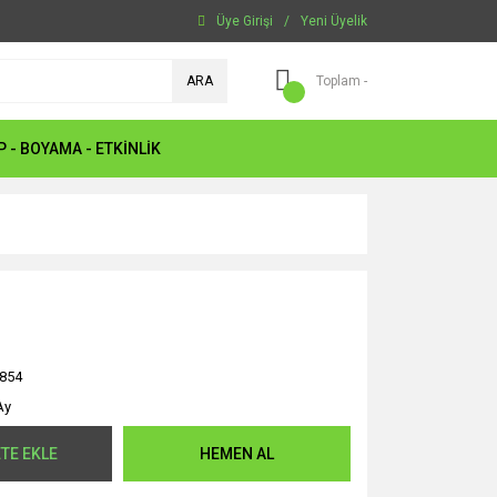
Üye Girişi
/
Yeni Üyelik
ARA
Toplam -
P - BOYAMA - ETKİNLİK
854
Ay
TE EKLE
HEMEN AL