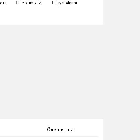
e Et
Yorum Yaz
Fiyat Alarmı
Önerileriniz