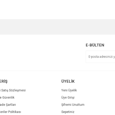
e diğer konularda yetersiz gördüğünüz noktaları öneri formunu kullanarak tarafımı
Bu ürüne ilk yorumu siz yapın!
r.
Yorum Yaz
E-BÜLTEN
ERİŞ
ÜYELİK
i Satış Sözleşmesi
Yeni Üyelik
ve Güvenlik
Üye Girişi
Gönder
İade Şartları
Şifremi Unuttum
eriler Politikası
Sepetiniz