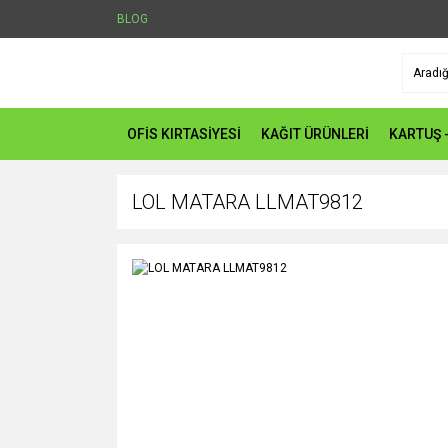
BLOG
OFİS KIRTASİYESİ
KAĞIT ÜRÜNLERİ
KARTUŞ 
LOL MATARA LLMAT9812