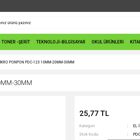
- TONER -ŞERİT
TEKNOLOJİ-BİLGİSAYAR
OKUL ÜRÜNLERİ
KİTA
İKRO PONPON PDC-123 10MM-20MM-30MM
20MM-30MM
25,77 TL
Kategori
EL 
Stok Kodu
PDC