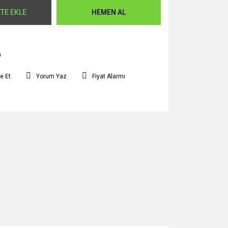
TE EKLE
HEMEN AL
m
e Et
Yorum Yaz
Fiyat Alarmı