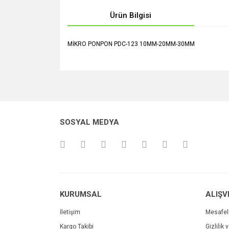
Ürün Bilgisi
MİKRO PONPON PDC-123 10MM-20MM-30MM
Bu ürünün fiyat bilgisi, resim, ürün açıklamalarında v
Görüş ve önerileriniz için teşekkür ederiz.
Ürün resmi kalitesiz, bozuk veya görüntülenemiyo
SOSYAL MEDYA
Ürün açıklamasında eksik bilgiler bulunuyor.
Ürün bilgilerinde hatalar bulunuyor.
Ürün fiyatı diğer sitelerden daha pahalı.
Bu ürüne benzer farklı alternatifler olmalı.
KURUMSAL
ALIŞV
İletişim
Mesafel
Kargo Takibi
Gizlilik 