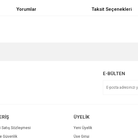
Yorumlar
Taksit Seçenekleri
e diğer konularda yetersiz gördüğünüz noktaları öneri formunu kullanarak tarafımı
Bu ürüne ilk yorumu siz yapın!
r.
Yorum Yaz
E-BÜLTEN
ERİŞ
ÜYELİK
i Satış Sözleşmesi
Yeni Üyelik
ve Güvenlik
Üye Girişi