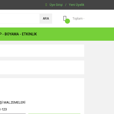
Üye Girişi
/
Yeni Üyelik
ARA
Toplam -
P - BOYAMA - ETKİNLİK
İŞİ MALZEMELERİ
-123