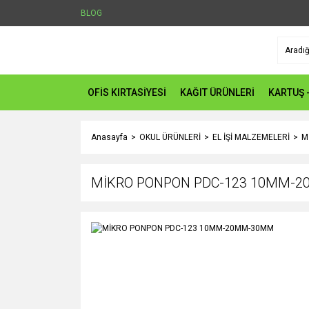
BLOG
OFİS KIRTASİYESİ
KAĞIT ÜRÜNLERİ
KARTUŞ 
Anasayfa
OKUL ÜRÜNLERİ
EL İŞİ MALZEMELERİ
M
MİKRO PONPON PDC-123 10MM-