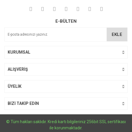
Yorum Yaz
Ürün resmi kalitesiz, bozuk veya görüntülenemiyor.
E-BÜLTEN
Ürün açıklamasında eksik bilgiler bulunuyor.
Ürün bilgilerinde hatalar bulunuyor.
EKLE
Ürün fiyatı diğer sitelerden daha pahalı.
Bu ürüne benzer farklı alternatifler olmalı.
KURUMSAL
ALIŞVERİŞ
Gönder
ÜYELİK
BİZİ TAKİP EDİN
© Tüm hakları saklıdır. Kredi kartı bilgileriniz 256bit SSL sertifikası
ile korunmaktadır.