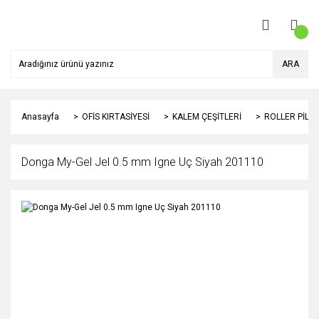
ARA
Anasayfa
OFİS KIRTASİYESİ
KALEM ÇEŞİTLERİ
ROLLER PİLO
Donga My-Gel Jel 0.5 mm Igne Uç Siyah 201110