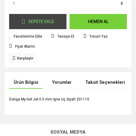
SEPETE EKLE
HEMEN AL
Tavsiye Et
Yorum Yaz
Fiyat Alarmı
Karşılaştır
Ürün Bilgisi
Yorumlar
Taksit Seçenekleri
Donga My-Gel Jel 0.5 mm Igne Uç Siyah 201110
Bu ürünün fiyat bilgisi, resim, ürün açıklamalarında ve diğer
konularda yetersiz gördüğünüz noktaları öneri formunu
Bu ürüne ilk yorumu siz yapın!
kullanarak tarafımıza iletebilirsiniz.
SOSYAL MEDYA
Görüş ve önerileriniz için teşekkür ederiz.