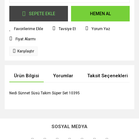
SEPETE EKLE
HEMEN AL
Tavsiye Et
Yorum Yaz
Fiyat Alarmı
Karşılaştır
Ürün Bilgisi
Yorumlar
Taksit Seçenekleri
Nedi Sünnet Süsü Takim Süper Set 10395
Bu ürünün fiyat bilgisi, resim, ürün açıklamalarında ve diğer
konularda yetersiz gördüğünüz noktaları öneri formunu
Bu ürüne ilk yorumu siz yapın!
kullanarak tarafımıza iletebilirsiniz.
SOSYAL MEDYA
Görüş ve önerileriniz için teşekkür ederiz.