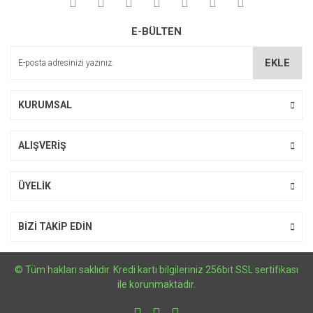
Yorum Yaz
Ürün resmi kalitesiz, bozuk veya görüntülenemiyor.
E-BÜLTEN
Ürün açıklamasında eksik bilgiler bulunuyor.
Ürün bilgilerinde hatalar bulunuyor.
EKLE
Ürün fiyatı diğer sitelerden daha pahalı.
Bu ürüne benzer farklı alternatifler olmalı.
KURUMSAL
ALIŞVERİŞ
Gönder
ÜYELİK
BİZİ TAKİP EDİN
© Tüm hakları saklıdır. Kredi kartı bilgileriniz 256bit SSL sertifikası
ile korunmaktadır.