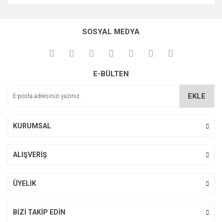
Bu ürünün fiyat bilgisi, resim, ürün açıklamalarında ve diğer
konularda yetersiz gördüğünüz noktaları öneri formunu
Bu ürüne ilk yorumu siz yapın!
kullanarak tarafımıza iletebilirsiniz.
SOSYAL MEDYA
Görüş ve önerileriniz için teşekkür ederiz.
Yorum Yaz
Ürün resmi kalitesiz, bozuk veya görüntülenemiyor.
E-BÜLTEN
Ürün açıklamasında eksik bilgiler bulunuyor.
Ürün bilgilerinde hatalar bulunuyor.
EKLE
Ürün fiyatı diğer sitelerden daha pahalı.
Bu ürüne benzer farklı alternatifler olmalı.
KURUMSAL
ALIŞVERİŞ
Gönder
ÜYELİK
BİZİ TAKİP EDİN