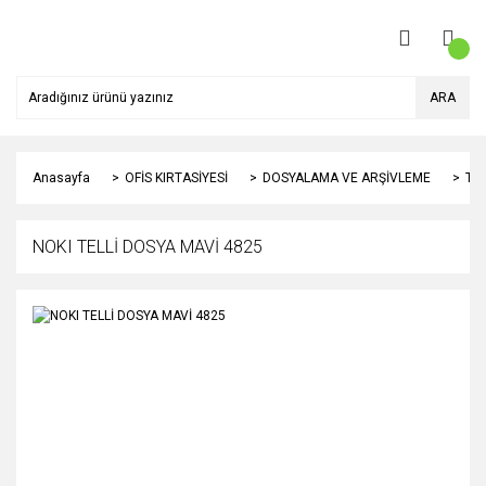
ARA
Anasayfa
OFİS KIRTASİYESİ
DOSYALAMA VE ARŞİVLEME
TE
NOKI TELLİ DOSYA MAVİ 4825