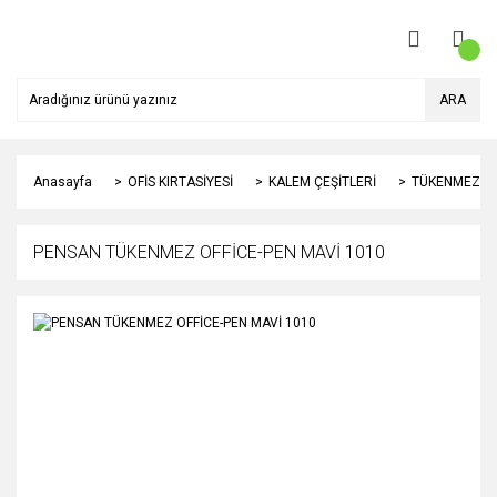
ARA
Anasayfa
OFİS KIRTASİYESİ
KALEM ÇEŞİTLERİ
TÜKENMEZ K
PENSAN TÜKENMEZ OFFİCE-PEN MAVİ 1010