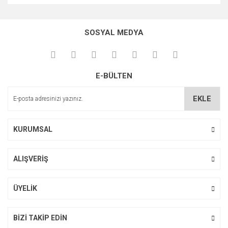
Bu ürünün fiyat bilgisi, resim, ürün açıklamalarında ve diğer
konularda yetersiz gördüğünüz noktaları öneri formunu
Bu ürüne ilk yorumu siz yapın!
kullanarak tarafımıza iletebilirsiniz.
SOSYAL MEDYA
Görüş ve önerileriniz için teşekkür ederiz.
Yorum Yaz
Ürün resmi kalitesiz, bozuk veya görüntülenemiyor.
E-BÜLTEN
Ürün açıklamasında eksik bilgiler bulunuyor.
Ürün bilgilerinde hatalar bulunuyor.
EKLE
Ürün fiyatı diğer sitelerden daha pahalı.
Bu ürüne benzer farklı alternatifler olmalı.
KURUMSAL
ALIŞVERİŞ
Gönder
ÜYELİK
BİZİ TAKİP EDİN