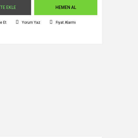
TE EKLE
HEMEN AL
e Et
Yorum Yaz
Fiyat Alarmı