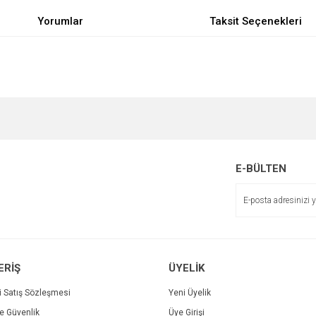
Yorumlar
Taksit Seçenekleri
e diğer konularda yetersiz gördüğünüz noktaları öneri formunu kullanarak tarafımı
Bu ürüne ilk yorumu siz yapın!
r.
Yorum Yaz
E-BÜLTEN
ERİŞ
ÜYELİK
i Satış Sözleşmesi
Yeni Üyelik
ve Güvenlik
Üye Girişi