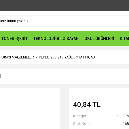
- TONER -ŞERİT
TEKNOLOJİ-BİLGİSAYAR
OKUL ÜRÜNLERİ
KİTA
ARDIMCI MALZEMELER
PEPEO 258F/10 YAĞLIBOYA FIRÇASI
I
40,84 TL
Kategori
FIR
Stok Kodu
168