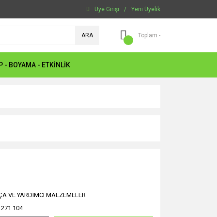
Üye Girişi
/
Yeni Üyelik
ARA
Toplam -
P - BOYAMA - ETKİNLİK
ÇA VE YARDIMCI MALZEMELER
.271.104