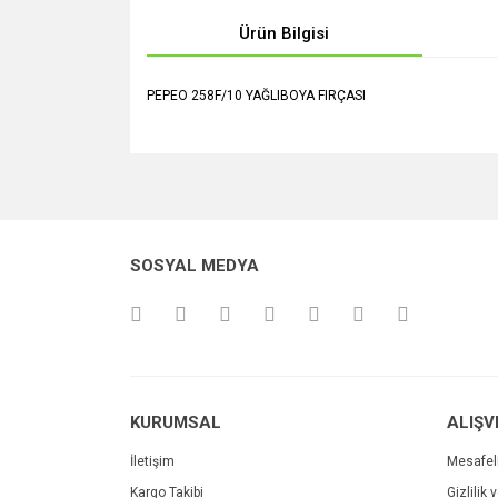
Ürün Bilgisi
PEPEO 258F/10 YAĞLIBOYA FIRÇASI
Bu ürünün fiyat bilgisi, resim, ürün açıklamalarında v
Görüş ve önerileriniz için teşekkür ederiz.
Ürün resmi kalitesiz, bozuk veya görüntülenemiyo
SOSYAL MEDYA
Ürün açıklamasında eksik bilgiler bulunuyor.
Ürün bilgilerinde hatalar bulunuyor.
Ürün fiyatı diğer sitelerden daha pahalı.
Bu ürüne benzer farklı alternatifler olmalı.
KURUMSAL
ALIŞV
İletişim
Mesafel
Kargo Takibi
Gizlilik 