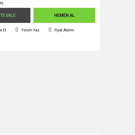
Ay
TE EKLE
HEMEN AL
e Et
Yorum Yaz
Fiyat Alarmı