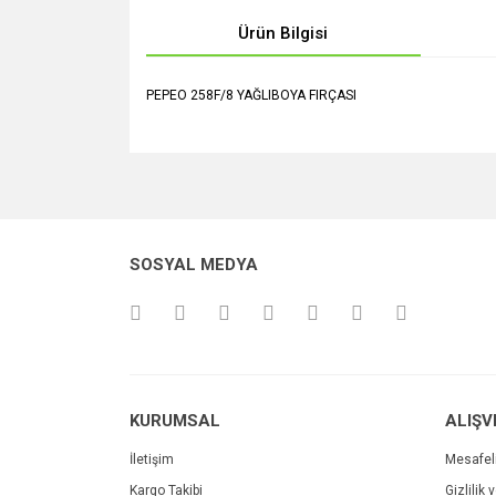
Ürün Bilgisi
PEPEO 258F/8 YAĞLIBOYA FIRÇASI
Bu ürünün fiyat bilgisi, resim, ürün açıklamalarında v
Görüş ve önerileriniz için teşekkür ederiz.
Ürün resmi kalitesiz, bozuk veya görüntülenemiyo
SOSYAL MEDYA
Ürün açıklamasında eksik bilgiler bulunuyor.
Ürün bilgilerinde hatalar bulunuyor.
Ürün fiyatı diğer sitelerden daha pahalı.
Bu ürüne benzer farklı alternatifler olmalı.
KURUMSAL
ALIŞV
İletişim
Mesafel
Kargo Takibi
Gizlilik 