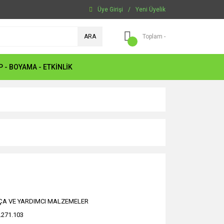
Üye Girişi
/
Yeni Üyelik
ARA
Toplam -
P - BOYAMA - ETKİNLİK
ÇA VE YARDIMCI MALZEMELER
.271.103