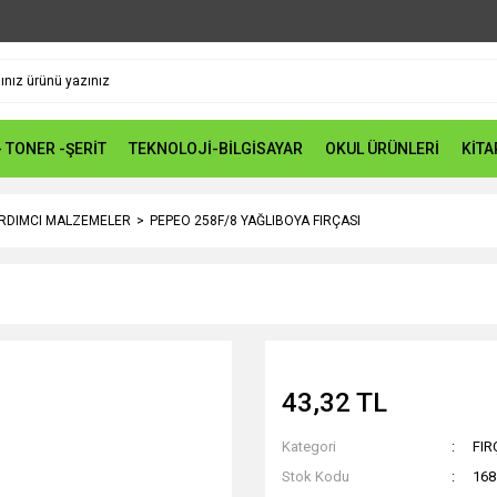
- TONER -ŞERİT
TEKNOLOJİ-BİLGİSAYAR
OKUL ÜRÜNLERİ
KİTA
ARDIMCI MALZEMELER
PEPEO 258F/8 YAĞLIBOYA FIRÇASI
43,32 TL
Kategori
FIR
Stok Kodu
168