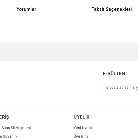
Yorumlar
Taksit Seçenekleri
e diğer konularda yetersiz gördüğünüz noktaları öneri formunu kullanarak tarafımı
Bu ürüne ilk yorumu siz yapın!
r.
Yorum Yaz
E-BÜLTEN
ERİŞ
ÜYELİK
i Satış Sözleşmesi
Yeni Üyelik
ve Güvenlik
Üye Girişi