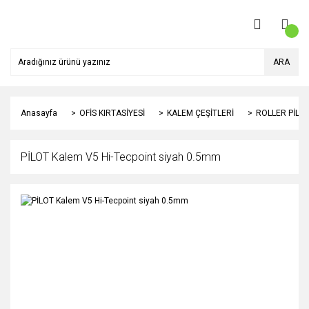
ARA
Anasayfa
OFİS KIRTASİYESİ
KALEM ÇEŞİTLERİ
ROLLER PİLO
PİLOT Kalem V5 Hi-Tecpoint siyah 0.5mm