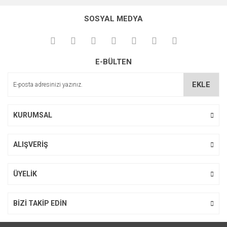
konularda yetersiz gördüğünüz noktaları öneri formunu
Bu ürüne ilk yorumu siz yapın!
kullanarak tarafımıza iletebilirsiniz.
SOSYAL MEDYA
Görüş ve önerileriniz için teşekkür ederiz.
Yorum Yaz
Ürün resmi kalitesiz, bozuk veya görüntülenemiyor.
E-BÜLTEN
Ürün açıklamasında eksik bilgiler bulunuyor.
Ürün bilgilerinde hatalar bulunuyor.
EKLE
Ürün fiyatı diğer sitelerden daha pahalı.
Bu ürüne benzer farklı alternatifler olmalı.
KURUMSAL
ALIŞVERİŞ
Gönder
ÜYELİK
BİZİ TAKİP EDİN