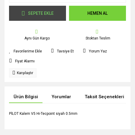
SEPETE EKLE
HEMEN AL
Aynı Gün Kargo
Stoktan Teslim
Tavsiye Et
Yorum Yaz
Fiyat Alarmı
Karşılaştır
Ürün Bilgisi
Yorumlar
Taksit Seçenekleri
PİLOT Kalem V5 Hi-Tecpoint siyah 0.5mm
Bu ürünün fiyat bilgisi, resim, ürün açıklamalarında ve diğer