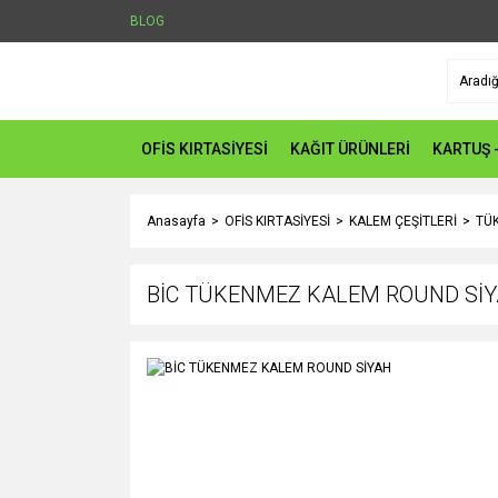
BLOG
OFİS KIRTASİYESİ
KAĞIT ÜRÜNLERİ
KARTUŞ 
Anasayfa
OFİS KIRTASİYESİ
KALEM ÇEŞİTLERİ
TÜ
BİC TÜKENMEZ KALEM ROUND Sİ