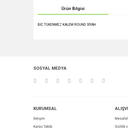
Ürün Bilgisi
BİC TÜKENMEZ KALEM ROUND SİYAH
Bu ürünün fiyat bilgisi, resim, ürün açıklamalarında v
Görüş ve önerileriniz için teşekkür ederiz.
Ürün resmi kalitesiz, bozuk veya görüntülenemiyo
SOSYAL MEDYA
Ürün açıklamasında eksik bilgiler bulunuyor.
Ürün bilgilerinde hatalar bulunuyor.
Ürün fiyatı diğer sitelerden daha pahalı.
Bu ürüne benzer farklı alternatifler olmalı.
KURUMSAL
ALIŞV
İletişim
Mesafel
Kargo Takibi
Gizlilik 