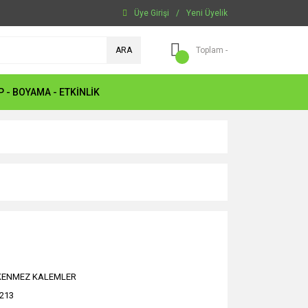
Üye Girişi
/
Yeni Üyelik
ARA
Toplam -
P - BOYAMA - ETKİNLİK
KENMEZ KALEMLER
213