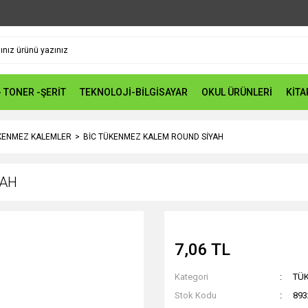
- TONER -ŞERİT
TEKNOLOJİ-BİLGİSAYAR
OKUL ÜRÜNLERİ
KİTA
KENMEZ KALEMLER
BİC TÜKENMEZ KALEM ROUND SİYAH
YAH
7,06 TL
Kategori
TÜ
Stok Kodu
893