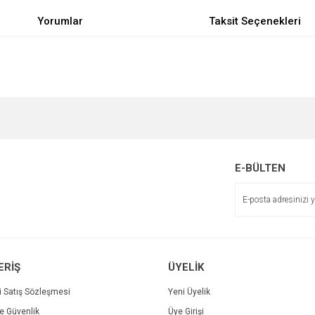
Yorumlar
Taksit Seçenekleri
e diğer konularda yetersiz gördüğünüz noktaları öneri formunu kullanarak tarafımı
Bu ürüne ilk yorumu siz yapın!
r.
Yorum Yaz
E-BÜLTEN
ERİŞ
ÜYELİK
i Satış Sözleşmesi
Yeni Üyelik
ve Güvenlik
Üye Girişi