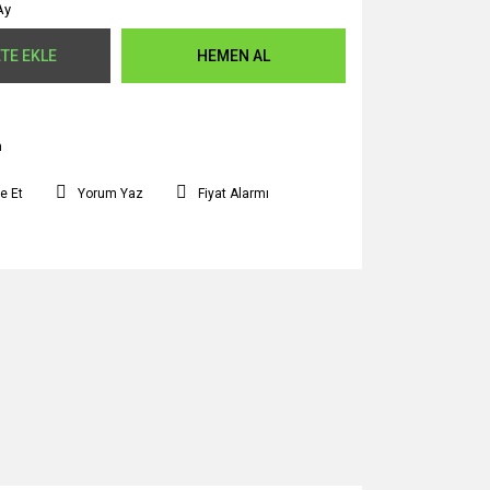
Ay
TE EKLE
HEMEN AL
m
e Et
Yorum Yaz
Fiyat Alarmı