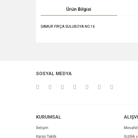
Ürün Bilgisi
SAMUR FIRÇA SULUBOYA NO.16
Bu ürünün fiyat bilgisi, resim, ürün açıklamalarında v
Görüş ve önerileriniz için teşekkür ederiz.
Ürün resmi kalitesiz, bozuk veya görüntülenemiyo
SOSYAL MEDYA
Ürün açıklamasında eksik bilgiler bulunuyor.
Ürün bilgilerinde hatalar bulunuyor.
Ürün fiyatı diğer sitelerden daha pahalı.
Bu ürüne benzer farklı alternatifler olmalı.
KURUMSAL
ALIŞV
İletişim
Mesafel
Kargo Takibi
Gizlilik 