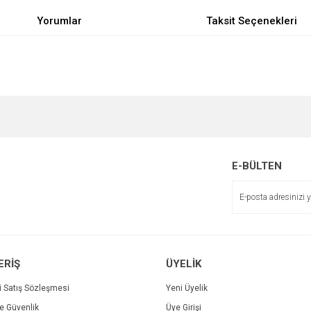
Yorumlar
Taksit Seçenekleri
e diğer konularda yetersiz gördüğünüz noktaları öneri formunu kullanarak tarafımı
Bu ürüne ilk yorumu siz yapın!
r.
Yorum Yaz
E-BÜLTEN
ERİŞ
ÜYELİK
i Satış Sözleşmesi
Yeni Üyelik
ve Güvenlik
Üye Girişi