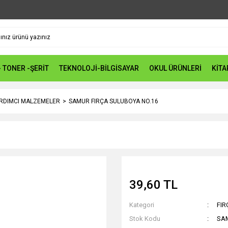
- TONER -ŞERİT
TEKNOLOJİ-BİLGİSAYAR
OKUL ÜRÜNLERİ
KİTA
ARDIMCI MALZEMELER
SAMUR FIRÇA SULUBOYA NO.16
39,60 TL
Kategori
FIR
Stok Kodu
SA