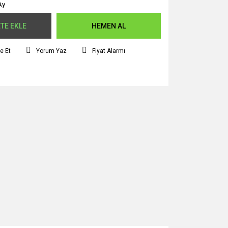
Ay
TE EKLE
HEMEN AL
e Et
Yorum Yaz
Fiyat Alarmı