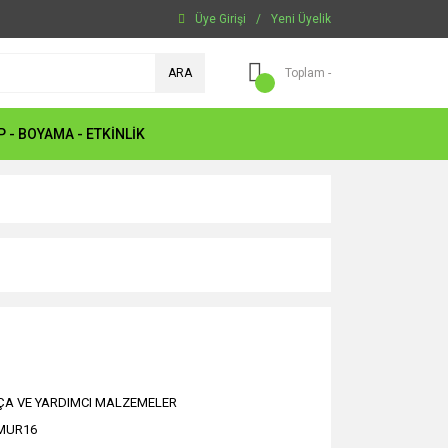
Üye Girişi
/
Yeni Üyelik
ARA
Toplam -
P - BOYAMA - ETKİNLİK
ÇA VE YARDIMCI MALZEMELER
MUR16