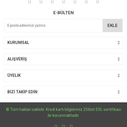
Yorum Yaz
Ürün resmi kalitesiz, bozuk veya görüntülenemiyor.
E-BÜLTEN
Ürün açıklamasında eksik bilgiler bulunuyor.
Ürün bilgilerinde hatalar bulunuyor.
EKLE
Ürün fiyatı diğer sitelerden daha pahalı.
Bu ürüne benzer farklı alternatifler olmalı.
KURUMSAL
ALIŞVERİŞ
Gönder
ÜYELİK
BİZİ TAKİP EDİN
© Tüm hakları saklıdır. Kredi kartı bilgileriniz 256bit SSL sertifikası
ile korunmaktadır.