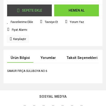
SEPETE EKLE
HEMEN AL
Tavsiye Et
Yorum Yaz
Fiyat Alarmı
Karşılaştır
Ürün Bilgisi
Yorumlar
Taksit Seçenekleri
SAMUR FIRÇA SULUBOYA NO:6
Bu ürünün fiyat bilgisi, resim, ürün açıklamalarında ve diğer
konularda yetersiz gördüğünüz noktaları öneri formunu
Bu ürüne ilk yorumu siz yapın!
kullanarak tarafımıza iletebilirsiniz.
SOSYAL MEDYA
Görüş ve önerileriniz için teşekkür ederiz.