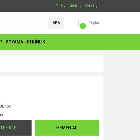
Üye Girişi
/
Yeni Üyelik
ARA
Toplam -
P - BOYAMA - ETKİNLİK
ME160
Ay
TE EKLE
HEMEN AL