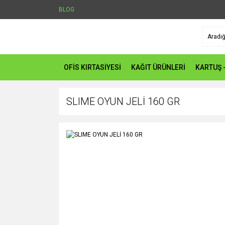
BLOG
OFİS KIRTASİYESİ
KAĞIT ÜRÜNLERİ
KARTUŞ 
SLIME OYUN JELİ 160 GR