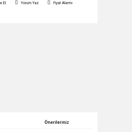
e Et
Yorum Yaz
Fiyat Alarmı
Önerileriniz