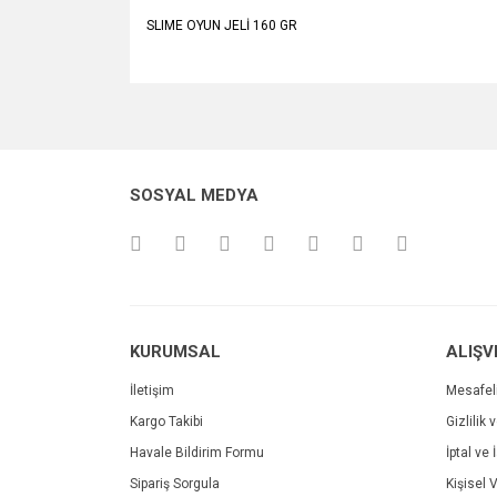
SLIME OYUN JELİ 160 GR
Bu ürünün fiyat bilgisi, resim, ürün açıklamalarında v
Görüş ve önerileriniz için teşekkür ederiz.
Ürün resmi kalitesiz, bozuk veya görüntülenemiyo
SOSYAL MEDYA
Ürün açıklamasında eksik bilgiler bulunuyor.
Ürün bilgilerinde hatalar bulunuyor.
Ürün fiyatı diğer sitelerden daha pahalı.
Bu ürüne benzer farklı alternatifler olmalı.
KURUMSAL
ALIŞV
İletişim
Mesafel
Kargo Takibi
Gizlilik 
Havale Bildirim Formu
İptal ve 
Sipariş Sorgula
Kişisel V