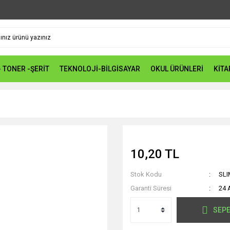
- TONER -ŞERİT
TEKNOLOJİ-BİLGİSAYAR
OKUL ÜRÜNLERİ
KİTA
10,20 TL
Stok Kodu
SLI
Garanti Süresi
24 
SEPE