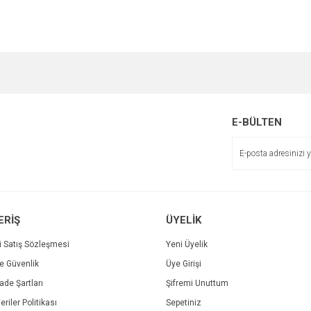
e diğer konularda yetersiz gördüğünüz noktaları öneri formunu kullanarak tarafımı
Bu ürüne ilk yorumu siz yapın!
r.
Yorum Yaz
E-BÜLTEN
ERİŞ
ÜYELİK
i Satış Sözleşmesi
Yeni Üyelik
ve Güvenlik
Üye Girişi
Gönder
İade Şartları
Şifremi Unuttum
eriler Politikası
Sepetiniz