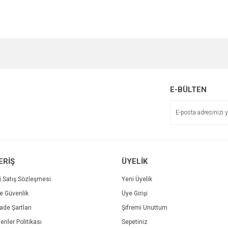
e diğer konularda yetersiz gördüğünüz noktaları öneri formunu kullanarak tarafımı
Bu ürüne ilk yorumu siz yapın!
r.
Yorum Yaz
E-BÜLTEN
ERİŞ
ÜYELİK
i Satış Sözleşmesi
Yeni Üyelik
ve Güvenlik
Üye Girişi
Gönder
İade Şartları
Şifremi Unuttum
eriler Politikası
Sepetiniz