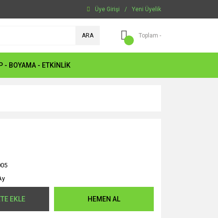
Üye Girişi
/
Yeni Üyelik
ARA
Toplam -
P - BOYAMA - ETKİNLİK
005
Ay
TE EKLE
HEMEN AL