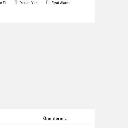
e Et
Yorum Yaz
Fiyat Alarmı
Önerileriniz