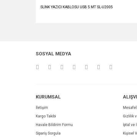
SLİNK YAZICI KABLOSU USB 5 MT SL-U2005
Bu ürünün fiyat bilgisi, resim, ürün açıklamalarında v
Görüş ve önerileriniz için teşekkür ederiz.
Ürün resmi kalitesiz, bozuk veya görüntülenemiyo
SOSYAL MEDYA
Ürün açıklamasında eksik bilgiler bulunuyor.
Ürün bilgilerinde hatalar bulunuyor.
Ürün fiyatı diğer sitelerden daha pahalı.
Bu ürüne benzer farklı alternatifler olmalı.
KURUMSAL
ALIŞV
İletişim
Mesafel
Kargo Takibi
Gizlilik 
Havale Bildirim Formu
İptal ve 
Sipariş Sorgula
Kişisel V