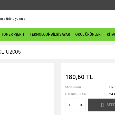
- TONER -ŞERİT
TEKNOLOJİ-BİLGİSAYAR
OKUL ÜRÜNLERİ
KİTA
SL-U2005
180,60 TL
Stok Kodu
U2
Garanti Süresi
24 
SEPE