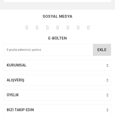
Bu ürünün fiyat bilgisi, resim, ürün açıklamalarında ve diğer
konularda yetersiz gördüğünüz noktaları öneri formunu
Bu ürüne ilk yorumu siz yapın!
kullanarak tarafımıza iletebilirsiniz.
SOSYAL MEDYA
Görüş ve önerileriniz için teşekkür ederiz.
Yorum Yaz
Ürün resmi kalitesiz, bozuk veya görüntülenemiyor.
E-BÜLTEN
Ürün açıklamasında eksik bilgiler bulunuyor.
Ürün bilgilerinde hatalar bulunuyor.
EKLE
Ürün fiyatı diğer sitelerden daha pahalı.
Bu ürüne benzer farklı alternatifler olmalı.
KURUMSAL
ALIŞVERİŞ
Gönder
ÜYELİK
BİZİ TAKİP EDİN