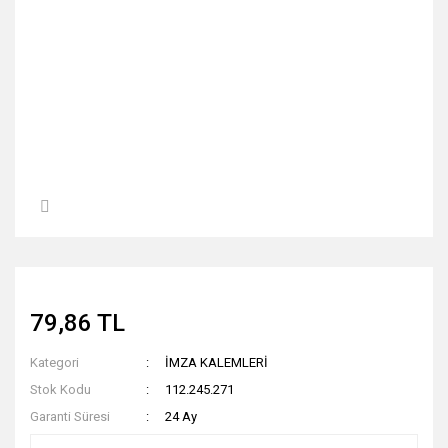
79,86 TL
Kategori
İMZA KALEMLERİ
Stok Kodu
112.245.271
Garanti Süresi
24 Ay