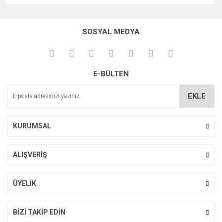
Bu ürünün fiyat bilgisi, resim, ürün açıklamalarında ve diğer
konularda yetersiz gördüğünüz noktaları öneri formunu
Bu ürüne ilk yorumu siz yapın!
kullanarak tarafımıza iletebilirsiniz.
SOSYAL MEDYA
Görüş ve önerileriniz için teşekkür ederiz.
Yorum Yaz
Ürün resmi kalitesiz, bozuk veya görüntülenemiyor.
E-BÜLTEN
Ürün açıklamasında eksik bilgiler bulunuyor.
Ürün bilgilerinde hatalar bulunuyor.
EKLE
Ürün fiyatı diğer sitelerden daha pahalı.
Bu ürüne benzer farklı alternatifler olmalı.
KURUMSAL
ALIŞVERİŞ
Gönder
ÜYELİK
BİZİ TAKİP EDİN