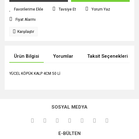
Tavsiye Et
Yorum Yaz
Fiyat Alarmı
Karşılaştır
Ürün Bilgisi
Yorumlar
Taksit Seçenekleri
YÜCEL KÖPÜK KALP 4CM 50 Lİ
Bu ürünün fiyat bilgisi, resim, ürün açıklamalarında ve diğer
konularda yetersiz gördüğünüz noktaları öneri formunu
Bu ürüne ilk yorumu siz yapın!
kullanarak tarafımıza iletebilirsiniz.
SOSYAL MEDYA
Görüş ve önerileriniz için teşekkür ederiz.
Yorum Yaz
Ürün resmi kalitesiz, bozuk veya görüntülenemiyor.
E-BÜLTEN
Ürün açıklamasında eksik bilgiler bulunuyor.