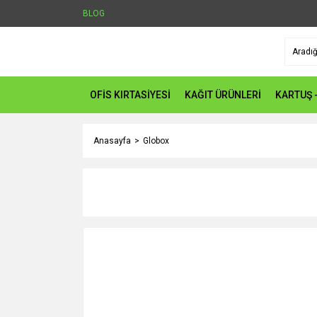
BLOG
OFİS KIRTASİYESİ
KAĞIT ÜRÜNLERİ
KARTUŞ 
Anasayfa
Globox