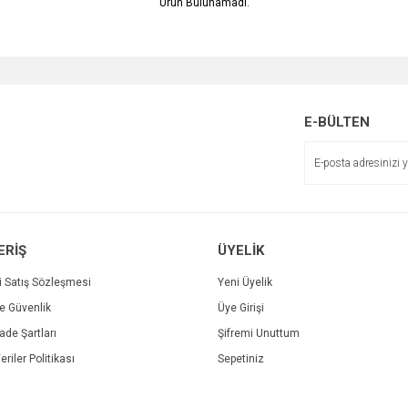
Ürün Bulunamadı.
E-BÜLTEN
ERİŞ
ÜYELİK
i Satış Sözleşmesi
Yeni Üyelik
ve Güvenlik
Üye Girişi
İade Şartları
Şifremi Unuttum
eriler Politikası
Sepetiniz