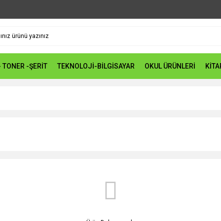
- TONER -ŞERİT
TEKNOLOJİ-BİLGİSAYAR
OKUL ÜRÜNLERİ
KİTA