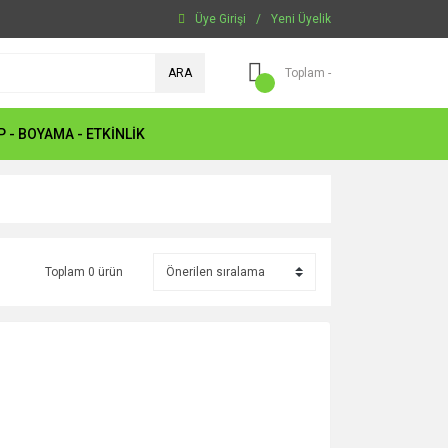
Üye Girişi
/
Yeni Üyelik
ARA
Toplam -
P - BOYAMA - ETKİNLİK
Toplam 0 ürün