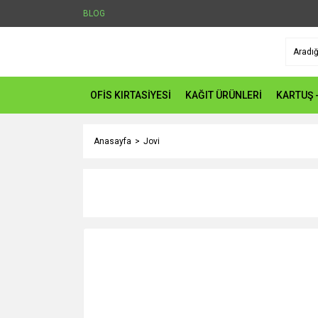
BLOG
OFİS KIRTASİYESİ
KAĞIT ÜRÜNLERİ
KARTUŞ 
Anasayfa
Jovi