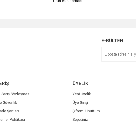
Ürün Bulunamadı.
E-BÜLTEN
ERİŞ
ÜYELİK
i Satış Sözleşmesi
Yeni Üyelik
ve Güvenlik
Üye Girişi
İade Şartları
Şifremi Unuttum
eriler Politikası
Sepetiniz