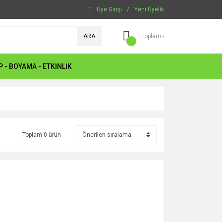
Üye Girişi
/
Yeni Üyelik
ARA
Toplam -
P - BOYAMA - ETKİNLİK
Toplam 0 ürün