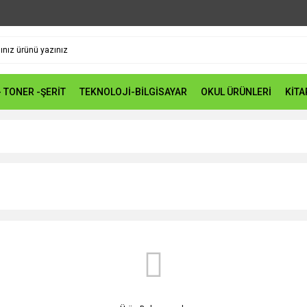
- TONER -ŞERİT
TEKNOLOJİ-BİLGİSAYAR
OKUL ÜRÜNLERİ
KİTA