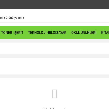
- TONER -ŞERİT
TEKNOLOJİ-BİLGİSAYAR
OKUL ÜRÜNLERİ
KİTA