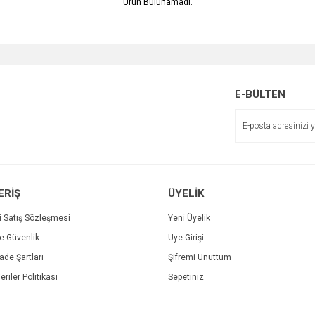
Ürün Bulunamadı.
E-BÜLTEN
ERİŞ
ÜYELİK
i Satış Sözleşmesi
Yeni Üyelik
ve Güvenlik
Üye Girişi
İade Şartları
Şifremi Unuttum
eriler Politikası
Sepetiniz