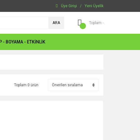
Üye Girişi
/
Yeni Üyelik
ARA
Toplam -
P - BOYAMA - ETKİNLİK
Toplam 0 ürün