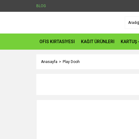
BLOG
OFİS KIRTASİYESİ
KAĞIT ÜRÜNLERİ
KARTUŞ 
Anasayfa
Play Dooh